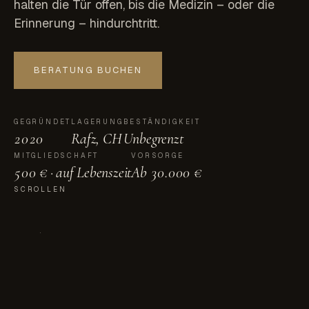
halten die Tür offen, bis die Medizin – oder die
Erinnerung – hindurchtritt.
BERATUNG BUCHEN
GEGRÜNDET
LAGERUNG
BESTÄNDIGKEIT
2020
Rafz, CH
Unbegrenzt
MITGLIEDSCHAFT
VORSORGE
500 € · auf Lebenszeit
Ab 30.000 €
SCROLLEN