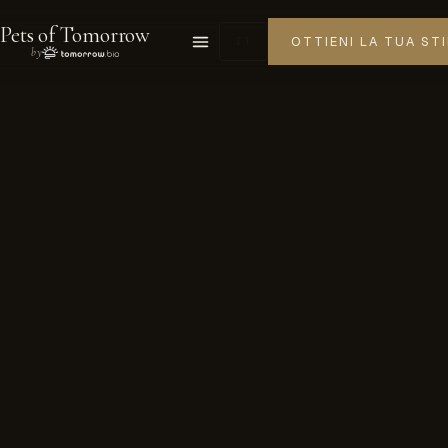
Pets of Tomorrow
OTTIENI LA TUA ST
IT
by