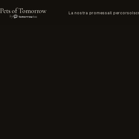
Pets of Tomorrow
La nostra promessa
Il percorso
Isc
by